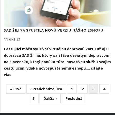
SAD ŽILINA SPUSTILA NOVÚ VERZIU NÁŠHO ESHOPU
11 okt 21
Cestujúci môžu využívať virtuálnu dopravnú kartu už aj u
dopravcu SAD Žilina, ktorý sa stáva deviatym dopravcom
na Slovensku, ktorý ponúka túto inovatívnu službu svojim
cestujúcim, vďaka novospustenému eshopu.
…
čítajte
viac
First
« Prvá
Previous
‹ Predchádzajúca
Stránka
1
Stránka
2
Aktuálna
3
Strán
4
PAGINATION
page
page
stránka
Stránka
5
Ďalšia
Ďalšia ›
Posledná
Posledná
strana
strana