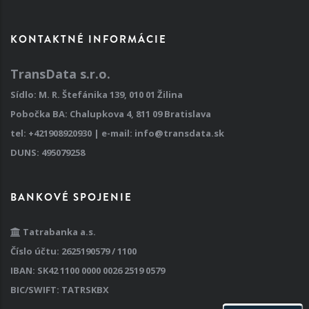
KONTAKTNÉ INFORMÁCIE
TransData s.r.o.
Sídlo: M. R. Štefánika 139, 010 01 Žilina
Pobočka BA: Chalupkova 4, 811 09 Bratislava
tel:
+421908920930
| e-mail:
info@transdata.sk
DUNS: 495079258
BANKOVÉ SPOJENIE
Tatrabanka a.s.
Číslo účtu: 2625190579 / 1100
IBAN: SK42 1100 0000 0026 2519 0579
BIC/SWIFT: TATRSKBX