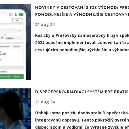
NOVINKY V CESTOVANÍ S IDS VÝCHOD: PRE
POHODLNEJŠIE A VÝHODNEJŠIE CESTOVAN
21 aug 24
Košický a Prešovský samosprávny kraj v spol
2024 úspešne implementovali zónovú tarifu a
cestujúcim pohodlnejšie, rýchlejšie a výhodn
DISPEČERSKO-RIADIACI SYSTÉM PRE BRAT
21 aug 24
Obhájili sme pozíciu dodávateľa Dispečersko
integrovanú dopravu. Tento pokročilý systé
dispečingom a vodičmi, čo výrazne zvyšuje e