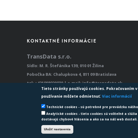
PAGINATION
KONTAKTNÉ INFORMÁCIE
TransData s.r.o.
Sídlo: M. R. Štefánika 139, 010 01 Žilina
Pobočka BA: Chalupkova 4, 811 09 Bratislava
tel:
+421908920930
| e-mail:
info@transdata.sk
Tieto stránky používajú cookies. Pokračovaním v 
DUNS: 495079258
používanie môžete odmietnuť.
Viac informácií
Technické cookies - sú potrebné pre prevádzku nášho 
Analytické cookies - tieto cookies sú voliteľné a slúž
dostávajú chybové hlásenia a ako sa na náš web dostali.
Sme hrdými držiteľmi
©
Uložiť nastavenia