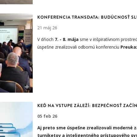
KONFERENCIA TRANSDATA: BUDÚCNOSŤ SL
21 máj 26
V
dňoch
7. - 8.
mája
sme v inšpiratívnom prostred
úspešne zrealizovali odbornú konferenciu
Preukaz
KEĎ NA VSTUPE ZÁLEŽÍ: BEZPEČNOSŤ ZAČÍ
05 feb 26
Aj preto sme úspešne zrealizovali
moderné z
turniketov a inteligentného prístupového s