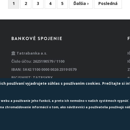
Aktuálna
1
Stránka
2
Stránka
3
Stránka
4
Stránka
5
Ďalšia
Ďalšia ›
Posledná
Posledná
stránka
strana
strana
BANKOVÉ SPOJENIE
Tatrabanka a.s.
I
Číslo účtu: 2625190579 / 1100
I
IBAN: SK42 1100 0000 0026 2519 0579
Z
BIC/SWIFT: TATRSKBX
s
ich používaní vyjadrujete súhlas s používaním cookies. Prečítajte si i
webu a používanie jeho funkcií, a preto ich nemožno v našich systémoch vypnúť.
ia na zhromažďovanie informácií o tom, ako návštevníci a používatelia používajú náš
 certifikácie podľa noriem
ISO 9001
,
ISO 27001
,
ISO 14001
a
zákona č. 79/
 Copyright
TransData s.r.o.
2021. Všetky práva vyhradené.
Osobné úda