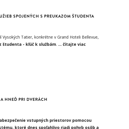
UŽIEB SPOJENÝCH S PREUKAZOM ŠTUDENTA
í Vysokých Tatier, konkrétne v Grand Hoteli Bellevue,
 študenta - kľúč k službám
.
…
čítajte viac
NA HNEĎ PRI DVERÁCH
abezpečenie vstupných priestorov pomocou
ystému
, ktoré dnes spoľahlivo riadi pohyb osôb a