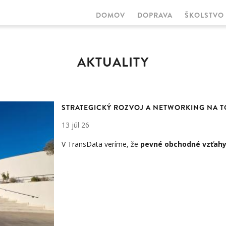
DOMOV
DOPRAVA
ŠKOLSTVO
MAIN
NAVIGATION
AKTUALITY
STRATEGICKÝ ROZVOJ A NETWORKING NA T
13 júl 26
V TransData veríme, že
pevné obchodné vzťahy 