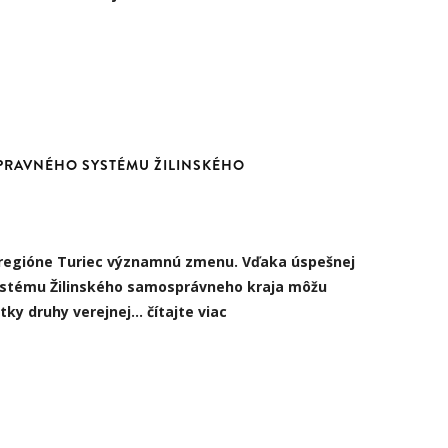
PRAVNÉHO SYSTÉMU ŽILINSKÉHO
v regióne Turiec významnú zmenu. Vďaka úspešnej
ystému Žilinského samosprávneho kraja môžu
etky druhy verejnej…
čítajte viac