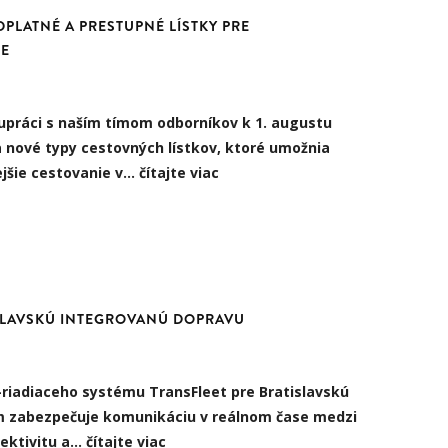
DPLATNÉ A PRESTUPNÉ LÍSTKY PRE
IE
upráci s naším tímom odborníkov k 1. augustu
 nové typy cestovných lístkov, ktoré umožnia
ejšie cestovanie v…
čítajte viac
ISLAVSKÚ INTEGROVANÚ DOPRAVU
-riadiaceho systému TransFleet pre Bratislavskú
m zabezpečuje komunikáciu v reálnom čase medzi
fektivitu a…
čítajte viac