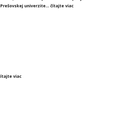
j
Prešovskej univerzite…
čítajte viac
čítajte viac