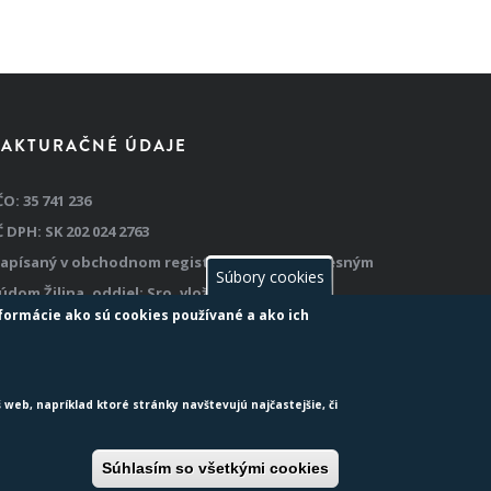
FAKTURAČNÉ ÚDAJE
ČO: 35 741 236
Č DPH: SK 202 024 2763
apísaný v obchodnom registri: vedenom Okresným
Súbory cookies
údom Žilina, oddiel: Sro, vložka č: 69536/L
nformácie ako sú cookies používané a ako ich
 web, napríklad ktoré stránky navštevujú najčastejšie, či
2015 Z.z.
o odpadoch
je
Súhlasím so všetkými cookies
Odvolať môj súhla