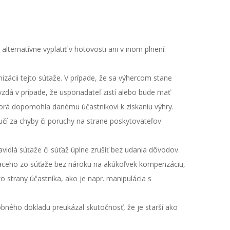
ernatívne vyplatiť v hotovosti ani v inom plnení.
izácii tejto súťaže. V prípade, že sa výhercom stane
dá v prípade, že usporiadateľ zistí alebo bude mať
torá dopomohla danému účastníkovi k získaniu výhry.
ručí za chyby či poruchy na strane poskytovateľov
vidlá súťaže či súťaž úplne zrušiť bez udania dôvodov.
iaceho zo súťaže bez nároku na akúkoľvek kompenzáciu,
 strany účastníka, ako je napr. manipulácia s
obného dokladu preukázal skutočnosť, že je starší ako