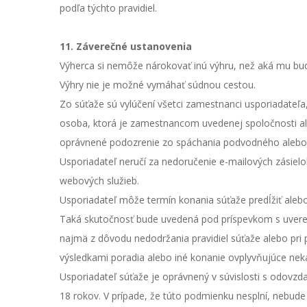
podľa týchto pravidiel.
11. Záverečné ustanovenia
Výherca si nemôže nárokovať inú výhru, než aká mu bude
Výhry nie je možné vymáhať súdnou cestou.
Zo súťaže sú vylúčení všetci zamestnanci usporiadateľa,
osoba, ktorá je zamestnancom uvedenej spoločnosti ale
oprávnené podozrenie zo spáchania podvodného alebo ne
Usporiadateľ neručí za nedoručenie e-mailových zásielok
webových služieb.
Usporiadateľ môže termín konania súťaže predĺžiť alebo 
Taká skutočnosť bude uvedená pod príspevkom s uverej
najmä z dôvodu nedodržania pravidiel súťaže alebo pri 
výsledkami poradia alebo iné konanie ovplyvňujúce ne
Usporiadateľ súťaže je oprávnený v súvislosti s odovzd
18 rokov. V prípade, že túto podmienku nesplní, nebud