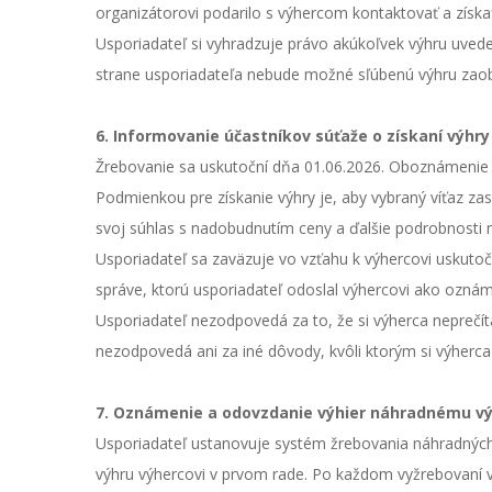
organizátorovi podarilo s výhercom kontaktovať a získa
Usporiadateľ si vyhradzuje právo akúkoľvek výhru uved
strane usporiadateľa nebude možné sľúbenú výhru zaobs
6. Informovanie účastníkov súťaže o získaní výhr
Žrebovanie sa uskutoční dňa 01.06.2026. Oboznámenie 
Podmienkou pre získanie výhry je, aby vybraný víťaz za
svoj súhlas s nadobudnutím ceny a ďalšie podrobnosti n
Usporiadateľ sa zaväzuje vo vzťahu k výhercovi uskuto
správe, ktorú usporiadateľ odoslal výhercovi ako oznám
Usporiadateľ nezodpovedá za to, že si výherca nepreč
nezodpovedá ani za iné dôvody, kvôli ktorým si výherca
7. Oznámenie a odovzdanie výhier náhradnému vý
Usporiadateľ ustanovuje systém žrebovania náhradných
výhru výhercovi v prvom rade. Po každom vyžrebovaní 