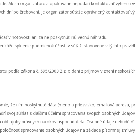
ade. Ak sa organizátorovi opakovane nepodarí kontaktovať výhercu 
ch dní po žrebovaní, je organizátor súťaže oprávnený kontaktovať v
cať v hotovosti ani za ne poskytnúť inú vecnú náhradu.
eukáže splnenie podmienok účasti v súťaži stanovené v týchto pravidl
rcu podľa zákona č. 595/2003 Z.z. o dani z príjmov v znení neskorší
ie, že ním poskytnuté dáta (meno a priezvisko, emailová adresa, po
jadrí svoj súhlas s ďalšími účelmi spracovania svojich osobných úda
ľom obhajoby právnych nárokov usporiadateľa. Osobné údaje nebudú 
poločnosť spracovanie osobných údajov na základe písomnej zmluvy, 