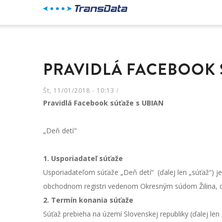
Skočiť
na
hlavný
obsah
PRAVIDLÁ FACEBOOK 
Št, 11/01/2018 - 10:13
/
Pravidlá Facebook súťaže s UBIAN
„Deň detí"
1. Usporiadateľ súťaže
Usporiadateľom súťaže „Deň detí“
(ďalej len „súťaž“) 
obchodnom registri vedenom Okresným súdom Žilina, oddi
2. Termín konania súťaže
Súťaž prebieha na území Slovenskej republiky (ďalej le