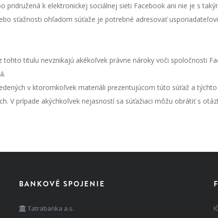
o pridružená k elektronickej sociálnej sieti Facebook ani nie je s 
lebo sťažnosti ohľadom súťaže je potrebné adresovať usporiadateľovi 
 tohto titulu nevznikajú akékoľvek právne nároky voči spoločnosti F
á.
dených v ktoromkoľvek materiáli prezentujúcom túto súťaž a týchto úpl
ich. V prípade akýchkoľvek nejasností sa súťažiaci môžu obrátiť s otá
BANKOVÉ SPOJENIE
Tatrabanka a.s.
I