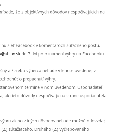
y.
prípade, že z objektívnych dôvodov nespočívajúcich na
álnu sieť Facebook v komentároch súťažného postu.
o@ubian.sk
do 7 dní po oznámení výhry na Facebooku
šný a / alebo výherca nebude v lehote uvedenej v
rozhodnúť o prepadnutí výhry.
 v stanovenom termíne v ňom uvedenom. Usporiadateľ
a, ak tieto dôvody nespočívajú na strane usporiadateľa.
uť výhru alebo z iných dôvodov nebude možné odovzdať
(2.) súťažiaceho. Druhého (2.) vyžrebovaného