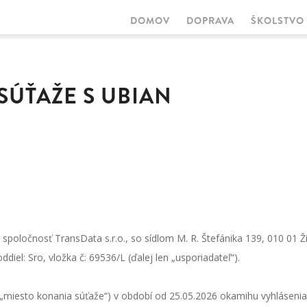
DOMOV
DOPRAVA
ŠKOLSTVO
MAIN
NAVIGATION
SÚŤAŽE S UBIAN
je spoločnosť TransData s.r.o., so sídlom M. R. Štefánika 139, 010 01 
el: Sro, vložka č: 69536/L (ďalej len „usporiadateľ“).
n „miesto konania súťaže“) v období od 25.05.2026 okamihu vyhlásenia