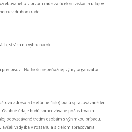
vyžrebovaného v prvom rade za účelom získania údajov
ýhercu v druhom rade.
ách, stráca na výhru nárok.
ch predpisov. Hodnotu nepeňažnej výhry organizátor
štová adresa a telefónne číslo) budú spracovávané len
jov. Osobné údaje budú spracovávané počas trvania
ďalej odovzdávané tretím osobám s výnimkou prípadu,
avšak vždy iba v rozsahu a s cieľom spracovania