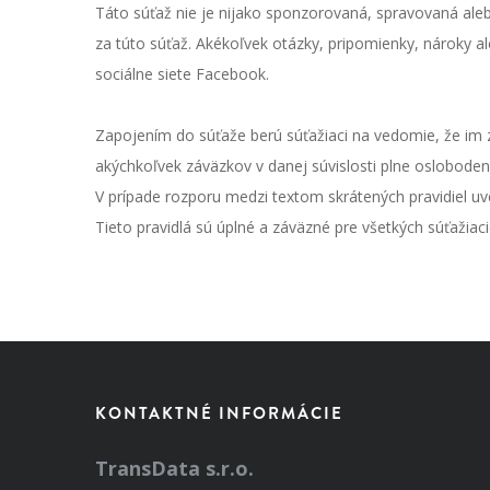
Táto súťaž nie je nijako sponzorovaná, spravovaná aleb
za túto súťaž. Akékoľvek otázky, pripomienky, nároky a
sociálne siete Facebook.
Zapojením do súťaže berú súťažiaci na vedomie, že im z
akýchkoľvek záväzkov v danej súvislosti plne osloboden
V prípade rozporu medzi textom skrátených pravidiel uve
Tieto pravidlá sú úplné a záväzné pre všetkých súťažiac
KONTAKTNÉ INFORMÁCIE
TransData s.r.o.