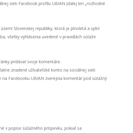
nej sieti Facebook profilu UBIAN (ďalej len „rozhodné
emí Slovenskej republiky, ktorá je plnoletá a splní
soba, všetky vyhlásenia uvedené v pravidlách súťaže
ránky pridávať svoje komentáre.
atne zriadené užívateľské konto na sociálnej sieti
aže na Facebooku UBIAN zverejnia komentár pod súťažný
né v popise súťažného príspevku, pokiaľ sa