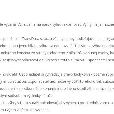
 vydaná. Výherca nemá nárok výhru reklamovať. Výhry nie je možné alt
 spoločnosti TransData s.r.o., a všetky osoby podieľajúce sa na organ
bo osoba jemu blízka, výhra sa neodovzdá. Takisto sa výhra neodovz
kalého konania zo strany niektorého z účastníkov či inej osoby, k
 zasielaných výhercovi v súvislosti s touto súťažou. Usporiadateľ ne
ho skrátiť. Usporiadateľ si vyhradzuje právo kedykoľvek pozmeniť pra
nenou súťažou. Usporiadateľ tiež môže vylúčiť ktoréhokoľvek súťaž
podozrení z nezákonného konania alebo iného škodlivého správania zo
kalým spôsobom výsledky súťaže.
aním výhry v tejto súťaži požadovať, aby výherca prostredníctvom os
e mu výhra v súťaži odovzdaná.