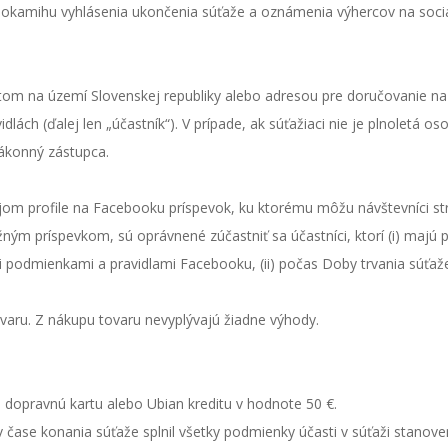
 okamihu vyhlásenia ukončenia súťaže a oznámenia výhercov na sociál
om na území Slovenskej republiky alebo adresou pre doručovanie na úz
ách (ďalej len „účastník“). V prípade, ak súťažiaci nie je plnoletá o
zákonný zástupca.
ojom profile na Facebooku príspevok, ku ktorému môžu návštevníci st
ým príspevkom, sú oprávnené zúčastniť sa účastníci, ktorí (i) majú pl
i podmienkami a pravidlami Facebooku, (ii) počas Doby trvania súť
aru. Z nákupu tovaru nevyplývajú žiadne výhody.
a dopravnú kartu alebo Ubian kreditu v hodnote 50 €.
 čase konania súťaže splnil všetky podmienky účasti v súťaži stanove