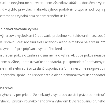
ť údaje nevyhnutné na zverejnenie výsledkov súťaže a doručenie výhr
enú v týchto pravidlách nahradiť výhrou podobného typu a hodnoty v 
tarať bez vynaloženia neprimeraného úsilia.
y a odovzdávanie výhier
výhercov s výsledkami žrebovania prebehne kontaktovaním cez soci
slal správou cez sociálnu sieť Facebook alebo e-mailom na adresu
inf
evyhnutné pre pripísanie výherného kreditu.
čniť jeden pokus o zaslanie oznámenia o výhre. Ak bude pokus neúspe
enie o výhre, kontaktovať usporiadateľa, je usporiadateľ oprávnený 
íta e-mail alebo správu zaslanú usporiadateľom a nestihne reagovať
 neprečítal správu od usporiadateľa alebo nekontaktoval usporiadateľ
hercovi
 výhercov pre prípad, že niektorý z výhercov uplatní právo odmietn
výhercu, pristúpi rovnako náhodným výberom k vyžrebovaniu druhého 