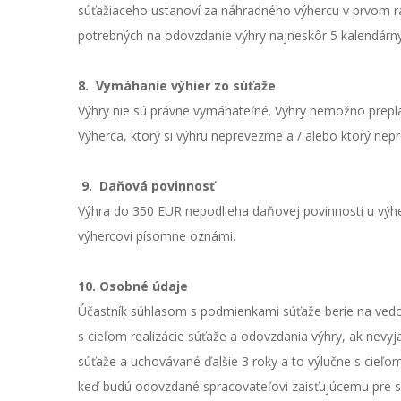
súťažiaceho ustanoví za náhradného výhercu v prvom r
potrebných na odovzdanie výhry najneskôr 5 kalendárny
8.
Vymáhanie výhier zo súťaže
Výhry nie sú právne vymáhateľné. Výhry nemožno preplá
Výherca, ktorý si výhru neprevezme a / alebo ktorý nepr
9.
Daňová povinnosť
Výhra do 350 EUR nepodlieha daňovej povinnosti u výhe
výhercovi písomne oznámi.
10. Osobné údaje
Účastník súhlasom s podmienkami súťaže berie na vedom
s cieľom realizácie súťaže a odovzdania výhry, ak nevy
súťaže a uchovávané ďalšie 3 roky a to výlučne s cie
keď budú odovzdané spracovateľovi zaisťujúcemu pre s