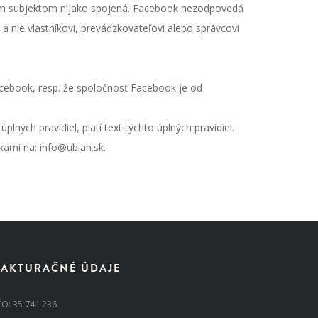
takým subjektom nijako spojená. Facebook nezodpovedá
a nie vlastníkovi, prevádzkovateľovi alebo správcovi
acebook, resp. že spoločnosť Facebook je od
ných pravidiel, platí text týchto úplných pravidiel.
zkami na:
info@ubian.sk
.
FAKTURAČNÉ ÚDAJE
ČO: 35 741 236