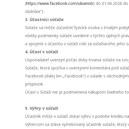
(
https://www.facebook.com/ubianisti
) do 01.06.2026 do
obdobie“).
3. Účastníci súťaže
Súťaže sa môže zúčastniť fyzická osoba s trvalým pobyt
všetky podmienky súťaže uvedené v týchto úplných pravidl
a spojené s účasťou v súťaži robí za súťažiaceho jeho 
4. Účasť v súťaži
Usporiadateľ uverejní počas doby trvania súťaže na sv
Súťaže, ktorá spočíva v uverejnení komentára pod súťažn
Facebook (ďalej len „Facebook“) v súlade s obchodným
príspevok.
Účasť v Súťaži nie je podmienená nákupom žiadneho tov
5. Výhry v súťaži
Účastník môže v súťaži získať výhru v podobe kreditu n
Výhercom sa stáva vyžrebovaný účastník súťaže, ktorý v