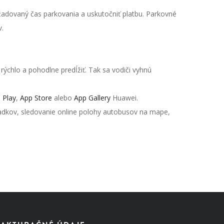
ožadovaný čas parkovania a uskutočniť platbu. Parkovné
v.
 rýchlo a pohodlne predĺžiť. Tak sa vodiči vyhnú
 Play
,
App Store
alebo
App Gallery
Huawei.
iadkov, sledovanie online polohy autobusov na mape,