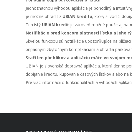
Jednoznačnou výhodou aplikácie je pohodlný a intuitívn
je možné uhradiť z
UBIAN kreditu
, ktorý si vodiči dob
Ten istý
UBIAN kredit
je zároveň možné použiť aj na
n
Notifikácie pred koncom platnosti lístka a jeho r
Skvelou funkciou sú notifikácie upozorňujúce na blížiaci
prípadným zbytočným komplikáciám a uhradia parkovani
Stačí len pár klikov a aplikáciu máte vo svojom m
UBIAN je slovenská dopravná aplikácia, ktorú denne pou
dobíjanie kreditu, kupovanie časových lístkov alebo na k
Pre viac informácií o funkcionalitách a výhodách apliká