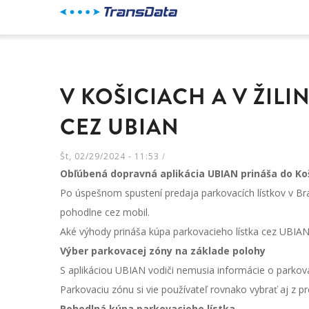
Skočiť
na
hlavný
obsah
V KOŠICIACH A V ŽIL
CEZ UBIAN
Št, 02/29/2024 - 11:53
/
Obľúbená dopravná aplikácia UBIAN prináša do Koš
Po úspešnom spustení predaja parkovacích lístkov v Bra
pohodlne cez mobil.
Aké výhody prináša kúpa parkovacieho lístka cez UBIA
Výber parkovacej zóny na základe polohy
S aplikáciou UBIAN vodiči nemusia informácie o parkovan
Parkovaciu zónu si vie používateľ rovnako vybrať aj z 
Pohodlná kúpa parkovacieho lístka