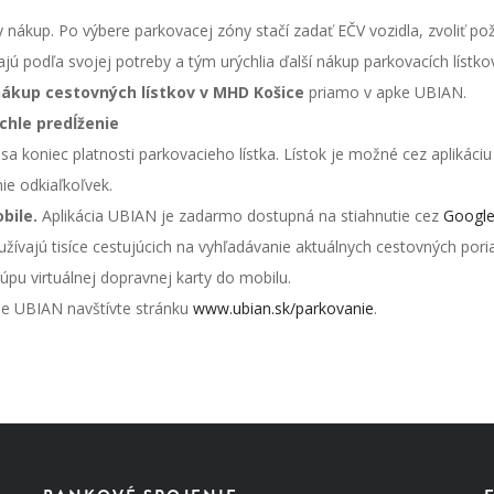
y nákup. Po výbere parkovacej zóny stačí zadať EČV vozidla, zvoliť p
íjajú podľa svojej potreby a tým urýchlia ďalší nákup parkovacích lístko
ákup cestovných lístkov v MHD Košice
priamo v apke UBIAN.
ýchle predĺženie
 sa koniec platnosti parkovacieho lístka. Lístok je možné cez aplikáciu
e odkiaľkoľvek.
obile.
Aplikácia
UBIAN je zadarmo dostupná na stiahnutie cez
Google
žívajú tisíce cestujúcich na vyhľadávanie aktuálnych cestovných por
úpu virtuálnej dopravnej karty do mobilu.
cie UBIAN navštívte
stránku
www.ubian.sk/parkovanie
.