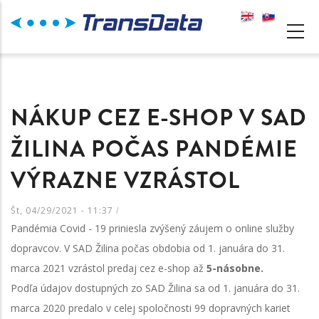
Skočiť
na
MAIN
hlavný
NAVIGATION
obsah
NÁKUP CEZ E-SHOP V SAD
ŽILINA POČAS PANDÉMIE
VÝRAZNE VZRÁSTOL
Št, 04/29/2021 - 11:37
/
Pandémia Covid - 19 priniesla zvýšený záujem o online služby
dopravcov. V SAD Žilina počas obdobia od 1. januára do 31.
marca 2021 vzrástol predaj cez e-shop až
5-násobne.
Podľa údajov dostupných zo SAD Žilina sa od 1. januára do 31.
marca 2020 predalo v celej spoločnosti 99 dopravných kariet