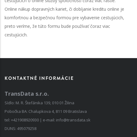
cestujúcich o online služby spoločnosti čoraz viac rastie."
Online nákup dopravných kariet, či dobíjanie kreditu online je
komfortnou a bezpečnou formou pre vybavenie cestujúcich,
preto veríme, že túto formu bude používať čoraz viac
cestujúcich.
KONTAKTNÉ INFORMÁCIE
TransData s.r.o.
Sídlo: M. R. Štefánika 139, 010 01 Žilina
Pobočka BA: Chalupkova 4, 811 09 Bratislava
tel:
+421908920930
| e-mail:
info@transdata.sk
DUNS: 495079258