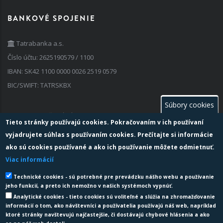
BANKOVÉ SPOJENIE
Tatrabanka a.s.
Číslo účtu: 2625190579 / 1100
IBAN: SK42 1100 0000 0026 2519 0579
BIC/SWIFT: TATRSKBX
Súbory cookies
FAKTURAČNÉ ÚDAJE
Tieto stránky používajú cookies. Pokračovaním v ich používaní
vyjadrujete súhlas s používaním cookies. Prečítajte si informácie
IČO: 35 741 236
ako sú cookies používané a ako ich používanie môžete odmietnuť.
IČ DPH: SK 202 024 2763
Viac informácií
Zapísaný v obchodnom registri: vedenom Okresným súdom Žilina,
Technické cookies - sú potrebné pre prevádzku nášho webu a používanie
oddiel: Sro, vložka č: 69536/L
jeho funkcií, a preto ich nemožno v našich systémoch vypnúť.
Analytické cookies - tieto cookies sú voliteľné a slúžia na zhromažďovanie
informácií o tom, ako návštevníci a používatelia používajú náš web, napríklad
ktoré stránky navštevujú najčastejšie, či dostávajú chybové hlásenia a ako