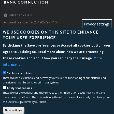
BANK CONNECTION
Tatrabanka a.s.
Account number: 2625190579 / 1100
Privacy settings
IBAN: SK42 1100 0000 0026 2519 0579
WE USE COOKIES ON THIS SITE TO ENHANCE
BIC/SWIFT: TATRSKBX
YOUR USER EXPERIENCE
By clicking the
Save preferences
or
Accept all cookies
button, you
agree to us doing so. Read more about how we are processing
BILLING INFO
these cookies and about how you can deny their usage.
More
information
Company reg. number: 35 741 236
VAT identification no: SK 202 024 2763
Technical cookies
These cookies are essential and necessary to ensure the functioning of our platform and
Registration: The company is registered in the bussiness register of
therefore cannot be switched off in our systems.
the Dist. Court Žilina, Section: Sro, File no. 69536/L
Analytical cookies
These cookies are optional and they serve to gather information about how visitors and
users use our platforms. The information gathered by these cookies is only used to improve
the use of our platforms by our users.
Save settings
We are proud holders of certification according to the standards
ISO