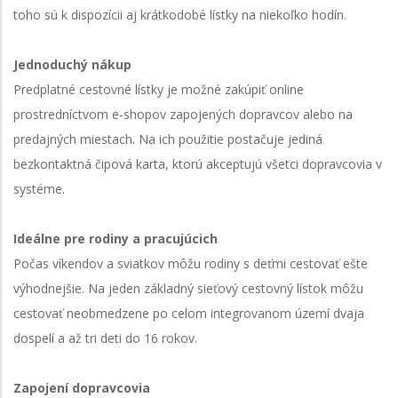
toho sú k dispozícii aj krátkodobé lístky na niekoľko hodín.
Jednoduchý nákup
Predplatné cestovné lístky je možné zakúpiť online
prostredníctvom e-shopov zapojených dopravcov alebo na
predajných miestach. Na ich použitie postačuje jediná
bezkontaktná čipová karta, ktorú akceptujú všetci dopravcovia v
systéme.
Ideálne pre rodiny a pracujúcich
Počas víkendov a sviatkov môžu rodiny s deťmi cestovať ešte
výhodnejšie. Na jeden základný sieťový cestovný lístok môžu
cestovať neobmedzene po celom integrovanom území dvaja
dospelí a až tri deti do 16 rokov.
Zapojení dopravcovia