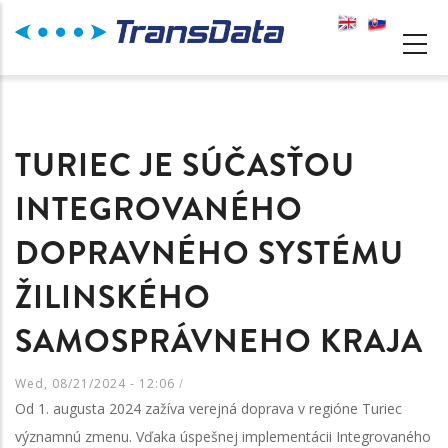
Skip
to
MAIN
main
NAVIGATION
content
TURIEC JE SÚČASŤOU
INTEGROVANÉHO
DOPRAVNÉHO SYSTÉMU
ŽILINSKÉHO
SAMOSPRÁVNEHO KRAJA
Wed, 08/21/2024 - 12:06
/
Od 1. augusta 2024 zažíva verejná doprava v regióne Turiec
významnú zmenu. Vďaka úspešnej implementácii Integrovaného