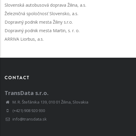
Slovenská autobusová doprava Žilina, a.s.
Železničná spoločnosť Slovensko, a.s.
Dopravný podnik mesta Žiliny s.r.o.
Dopravný podnik mesta Martin, s. r. o.
ARRIVA Liorbus, a.s.
CONTACT
TransData s.r.o.
M. R. Štefánika 139, 010 01 Žilina, Slovakia
(+421) 908 920 930
info@transdata.sk