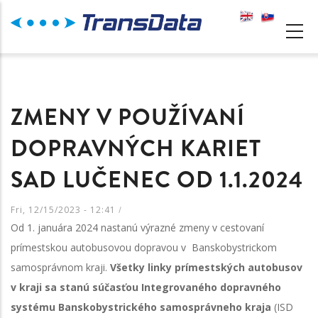
Skip
to
MAIN
main
NAVIGATION
content
ZMENY V POUŽÍVANÍ
DOPRAVNÝCH KARIET
SAD LUČENEC OD 1.1.2024
Fri, 12/15/2023 - 12:41
/
Od 1. januára 2024 nastanú výrazné zmeny v cestovaní
prímestskou autobusovou dopravou v Banskobystrickom
samosprávnom kraji.
Všetky linky prímestských autobusov
v kraji sa stanú súčasťou Integrovaného dopravného
systému Banskobystrického samosprávneho kraja
(ISD