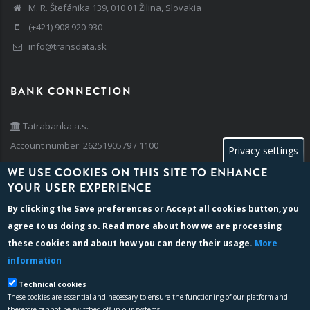
M. R. Štefánika 139, 010 01 Žilina, Slovakia
(+421) 908 920 930
info@transdata.sk
BANK CONNECTION
Tatrabanka a.s.
Account number: 2625190579 / 1100
Privacy settings
IBAN: SK42 1100 0000 0026 2519 0579
WE USE COOKIES ON THIS SITE TO ENHANCE
BIC/SWIFT: TATRSKBX
YOUR USER EXPERIENCE
By clicking the
Save preferences
or
Accept all cookies
button, you
agree to us doing so. Read more about how we are processing
BILLING INFO
these cookies and about how you can deny their usage.
More
information
Company reg. number: 35 741 236
VAT identification no: SK 202 024 2763
Technical cookies
These cookies are essential and necessary to ensure the functioning of our platform and
Registration: The company is registered in the bussiness register of
therefore cannot be switched off in our systems.