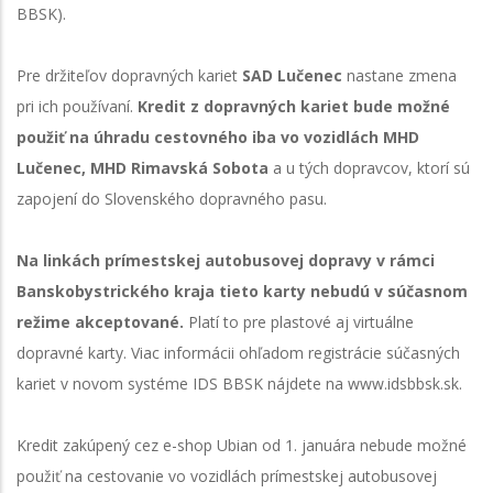
BBSK).
Pre držiteľov dopravných kariet
SAD Lučenec
nastane zmena
pri ich používaní.
Kredit z dopravných kariet bude možné
použiť na úhradu cestovného iba vo vozidlách MHD
Lučenec, MHD Rimavská Sobota
a u tých dopravcov, ktorí sú
zapojení do Slovenského dopravného pasu.
Na linkách prímestskej autobusovej dopravy v rámci
Banskobystrického kraja tieto karty
nebudú v súčasnom
režime akceptované.
Platí to pre plastové aj virtuálne
dopravné karty. Viac informácii ohľadom registrácie súčasných
kariet v novom systéme IDS BBSK nájdete na www.idsbbsk.sk.
Kredit zakúpený cez e-shop Ubian od 1. januára nebude možné
použiť na cestovanie vo vozidlách prímestskej autobusovej