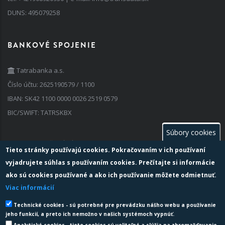
DUNS: 495079258
BANKOVÉ SPOJENIE
Tatrabanka a.s.
Číslo účtu: 2625190579 / 1100
IBAN: SK42 1100 0000 0026 2519 0579
BIC/SWIFT: TATRSKBX
Súbory cookies
FAKTURAČNÉ ÚDAJE
Tieto stránky používajú cookies. Pokračovaním v ich používaní
vyjadrujete súhlas s používaním cookies. Prečítajte si informácie
IČO: 35 741 236
ako sú cookies používané a ako ich používanie môžete odmietnuť.
IČ DPH: SK 202 024 2763
Viac informácií
Zapísaný v obchodnom registri: vedenom Okresným súdom Žilina,
Technické cookies - sú potrebné pre prevádzku nášho webu a používanie
oddiel: Sro, vložka č: 69536/L
jeho funkcií, a preto ich nemožno v našich systémoch vypnúť.