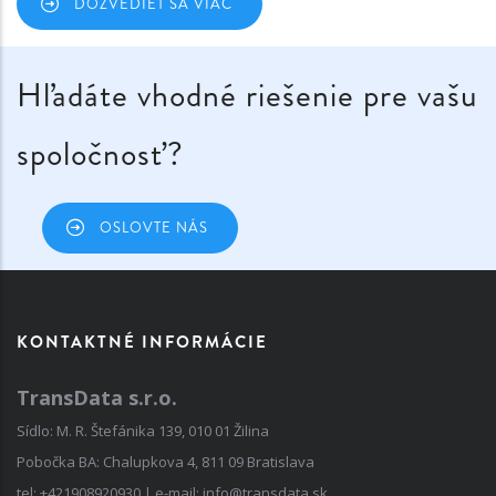
DOZVEDIEŤ SA VIAC
Hľadáte vhodné riešenie pre vašu
spoločnosť?
OSLOVTE NÁS
KONTAKTNÉ INFORMÁCIE
TransData s.r.o.
Sídlo: M. R. Štefánika 139, 010 01 Žilina
Pobočka BA: Chalupkova 4, 811 09 Bratislava
tel:
+421908920930
| e-mail:
info@transdata.sk