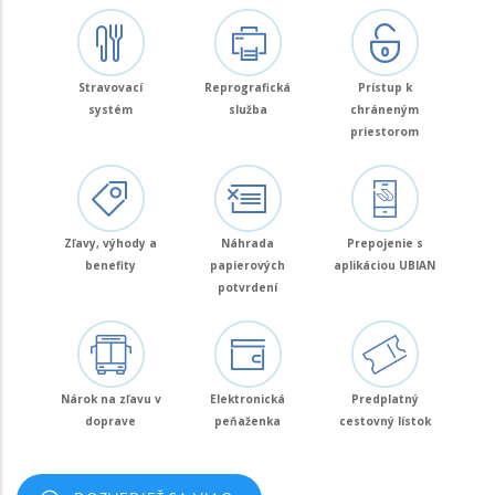
Stravovací
Reprografická
Prístup k
systém
služba
chráneným
priestorom
Zľavy, výhody a
Náhrada
Prepojenie s
benefity
papierových
aplikáciou UBIAN
potvrdení
Nárok na zľavu v
Elektronická
Predplatný
doprave
peňaženka
cestovný lístok