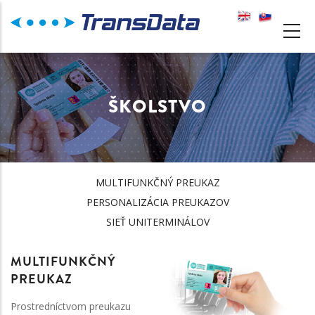
Skočiť
na
MAIN
hlavný
NAVIGATION
obsah
ŠKOLSTVO
MULTIFUNKČNÝ PREUKAZ
ŠKOLSTVO
PERSONALIZÁCIA PREUKAZOV
SIEŤ UNITERMINÁLOV
MULTIFUNKČNÝ
PREUKAZ
Prostredníctvom preukazu