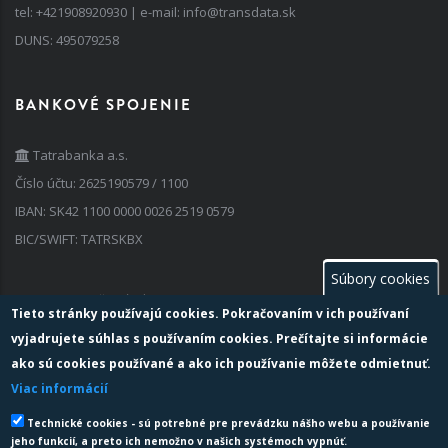
tel:
+421908920930
| e-mail:
info@transdata.sk
DUNS: 495079258
BANKOVÉ SPOJENIE
Tatrabanka a.s.
Číslo účtu: 2625190579 / 1100
IBAN: SK42 1100 0000 0026 2519 0579
BIC/SWIFT: TATRSKBX
Súbory cookies
FAKTURAČNÉ ÚDAJE
Tieto stránky používajú cookies. Pokračovaním v ich používaní
vyjadrujete súhlas s používaním cookies. Prečítajte si informácie
IČO: 35 741 236
ako sú cookies používané a ako ich používanie môžete odmietnuť.
IČ DPH: SK 202 024 2763
Viac informácií
Zapísaný v obchodnom registri: vedenom Okresným súdom Žilina,
Technické cookies - sú potrebné pre prevádzku nášho webu a používanie
oddiel: Sro, vložka č: 69536/L
jeho funkcií, a preto ich nemožno v našich systémoch vypnúť.