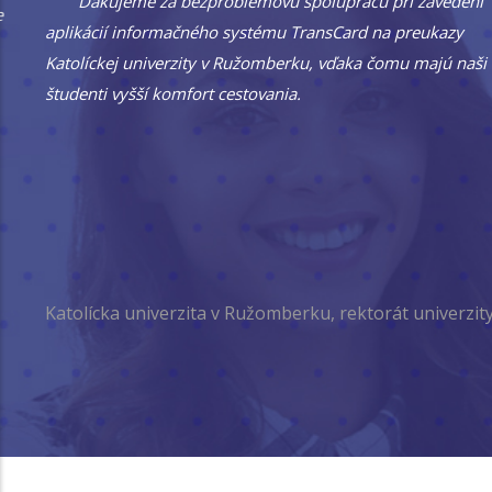
Ďakujeme za bezproblémovú spoluprácu pri zavedení
aplikácií informačného systému TransCard na preukazy
Katolíckej univerzity v Ružomberku, vďaka čomu majú naši
študenti vyšší komfort cestovania.
Katolícka univerzita v Ružomberku, rektorát univerzity