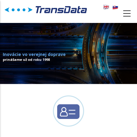
Skočiť
na
MAIN
hlavný
NAVIGATION
obsah
Inovácie vo verejnej doprave
prinášame už od roku 1998