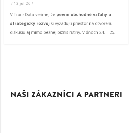
/
13 júl 26
/
V TransData veríme, že
pevné obchodné vzťahy a
strategický rozvoj
si vyžadujú priestor na otvorenú
diskusiu aj mimo bežnej biznis rutiny. V dňoch 24. – 25.
NAŠI ZÁKAZNÍCI A PARTNERI