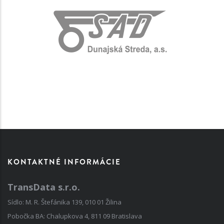
KONTAKTNÉ INFORMÁCIE
TransData s.r.o.
Sídlo: M. R. Štefánika 139, 010 01 Žilina
Pobočka BA: Chalupkova 4, 811 09 Bratislava