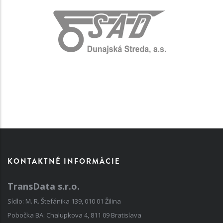
KONTAKTNÉ INFORMÁCIE
TransData s.r.o.
Sídlo: M. R. Štefánika 139, 010 01 Žilina
Pobočka BA: Chalupkova 4, 811 09 Bratislava