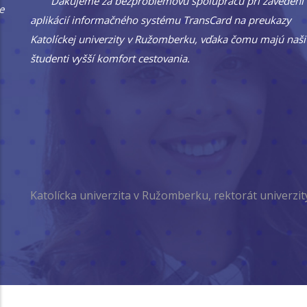
Ďakujeme za bezproblémovú spoluprácu pri zavedení
aplikácií informačného systému TransCard na preukazy
Katolíckej univerzity v Ružomberku, vďaka čomu majú naši
študenti vyšší komfort cestovania.
Katolícka univerzita v Ružomberku, rektorát univerzity