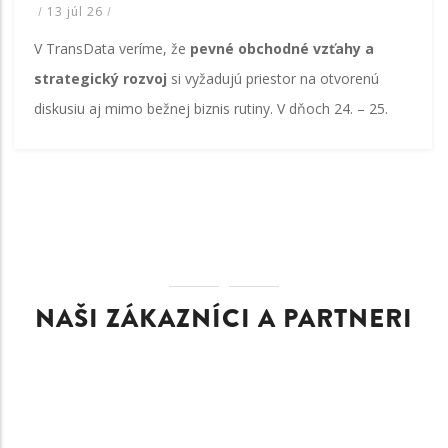
/
13 júl 26
/
V TransData veríme, že
pevné obchodné vzťahy a
strategický rozvoj
si vyžadujú priestor na otvorenú
diskusiu aj mimo bežnej biznis rutiny. V dňoch 24. – 25.
NAŠI ZÁKAZNÍCI A PARTNERI