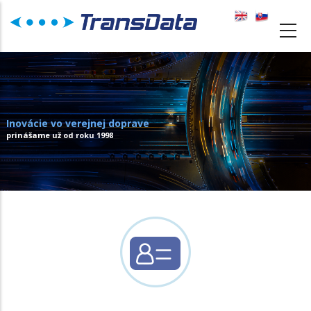
Skočiť
na
MAIN
hlavný
NAVIGATION
obsah
Inovácie vo verejnej doprave
prinášame už od roku 1998