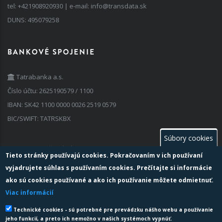
tel:
+421908920930
| e-mail:
info@transdata.sk
DUNS: 495079258
BANKOVÉ SPOJENIE
Tatrabanka a.s.
Číslo účtu: 2625190579 / 1100
IBAN: SK42 1100 0000 0026 2519 0579
BIC/SWIFT: TATRSKBX
Súbory cookies
FAKTURAČNÉ ÚDAJE
Tieto stránky používajú cookies. Pokračovaním v ich používaní
vyjadrujete súhlas s používaním cookies. Prečítajte si informácie
IČO: 35 741 236
ako sú cookies používané a ako ich používanie môžete odmietnuť.
IČ DPH: SK 202 024 2763
Viac informácií
Zapísaný v obchodnom registri: vedenom Okresným súdom Žilina,
Technické cookies - sú potrebné pre prevádzku nášho webu a používanie
oddiel: Sro, vložka č: 69536/L
jeho funkcií, a preto ich nemožno v našich systémoch vypnúť.